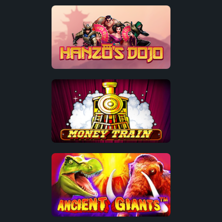
Jouer maintenant
Jouer maintenant
Jouer maintenant