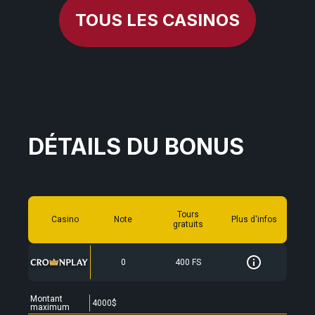
TOUS LES CASINOS
DÉTAILS DU BONUS
Tours
Casino
Note
Plus d'infos
gratuits
0
400 FS
Montant
4000$
maximum