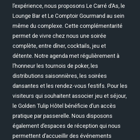
l’expérience, nous proposons Le Carré d’As, le
Lounge Bar et Le Comptoir Gourmand au sein
même du complexe. Cette complémentarité
permet de vivre chez nous une soirée
complète, entre dîner, cocktails, jeu et
détente. Notre agenda met régulièrement à
l’honneur les tournois de poker, les
distributions saisonnières, les soirées
dansantes et les rendez-vous festifs. Pour les
visiteurs qui souhaitent associer jeu et séjour,
le Golden Tulip Hôtel bénéficie d’un accès
pratique par passerelle. Nous disposons
également d’espaces de réception qui nous
permettent d’accueillir des événements