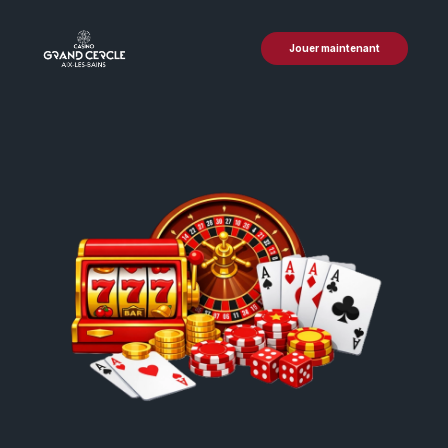
Jouer maintenant