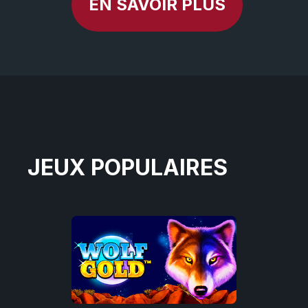
EN SAVOIR PLUS
JEUX POPULAIRES
Jouer maintenant