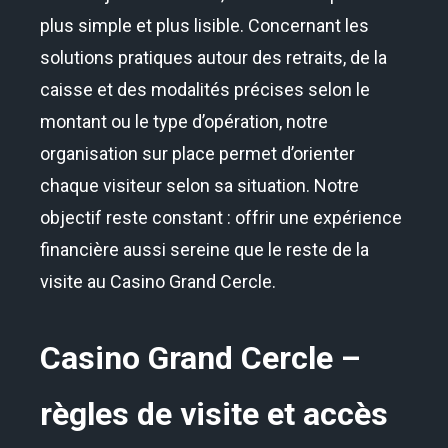
plus simple et plus lisible. Concernant les
solutions pratiques autour des retraits, de la
caisse et des modalités précises selon le
montant ou le type d’opération, notre
organisation sur place permet d’orienter
chaque visiteur selon sa situation. Notre
objectif reste constant : offrir une expérience
financière aussi sereine que le reste de la
visite au Casino Grand Cercle.
Casino Grand Cercle –
règles de visite et accès