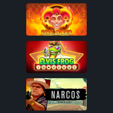
Jouer maintenant
Jouer maintenant
Jouer maintenant