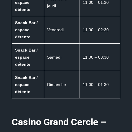
espace
11:00 – 01:30
jeudi
détente
Snack Bar /
espace
Vendredi
11:00 – 02:30
détente
Snack Bar /
espace
Samedi
11:00 – 03:30
détente
Snack Bar /
espace
Dimanche
11:00 – 01:30
détente
Casino Grand Cercle –